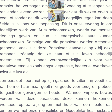
Het talent van een Astrale parasiet is het zelfde als een gewon
parasiet, het vermogen om energie / voeding af te tappen va
een ander levend wezen, vaak zónder dat dit wezen ervan a
weet, of zonder dat dit wezen er iets degelijks tegen kan doen
Beide is bij ons van toepassing. Dit is onze ervaring in on
dagelijkse werk van Aura schoonmaken, waarin we mense
Healings geven en hun in energetische aura kunne
schoonmaken. Sommige van die parasieten worden Archonte
genoemd. Vaak zijn deze Parasieten aanwezig op / bij dez
personen, zódanig dat ze haar of zijn leven behoorlij
ondermijnen. Zij kunnen verantwoordelijke zijn voor vee
negatieve emoties zoals angst, depressie, begeerte, overdreve
seksuele lust e.d.
Een parasiet hóórt niet op zijn gastheer te zitten, hij voedt zic
aan hem of haar maar geeft niks goeds voor terug en probeer
de gastheer gevangen te houden! Wanneer wij ons bewus
worden van deze parasieten, deze kunnen herkennen
eventueel op aanwijzing en met hulp van een healer da
kúnnen we met onze menselijke en Goddelijke healingskrach