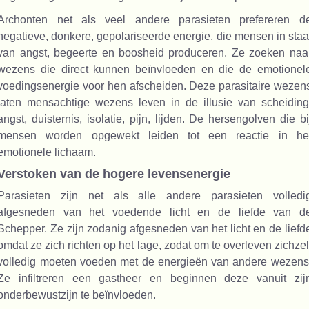
Archonten net als veel andere parasieten prefereren d
negatieve, donkere, gepolariseerde energie, die mensen in staa
van angst, begeerte en boosheid produceren. Ze zoeken naa
wezens die direct kunnen beïnvloeden en die de emotionel
voedingsenergie voor hen afscheiden. Deze parasitaire wezen
laten mensachtige wezens leven in de illusie van scheiding
angst, duisternis, isolatie, pijn, lijden. De hersengolven die bi
mensen worden opgewekt leiden tot een reactie in he
emotionele lichaam.
Verstoken van de hogere levensenergie
Parasieten zijn net als alle andere parasieten volledi
afgesneden van het voedende licht en de liefde van d
Schepper. Ze zijn zodanig afgesneden van het licht en de liefd
omdat ze zich richten op het lage, zodat om te overleven zichzel
volledig moeten voeden met de energieën van andere wezens
Ze infiltreren een gastheer en beginnen deze vanuit zij
onderbewustzijn te beïnvloeden.