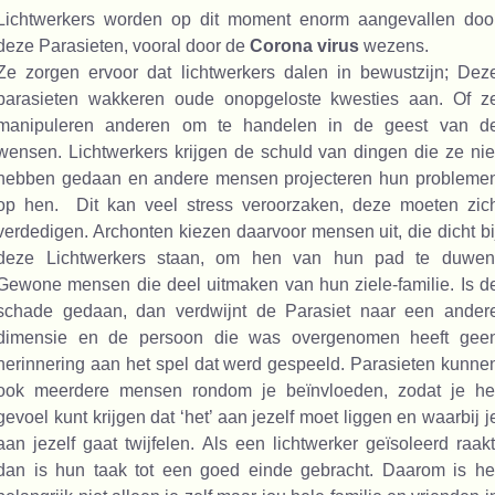
Lichtwerkers worden op dit moment enorm aangevallen doo
deze Parasieten, vooral door de
Corona virus
wezens.
Ze zorgen ervoor dat lichtwerkers dalen in bewustzijn; Dez
parasieten wakkeren oude onopgeloste kwesties aan. Of z
manipuleren anderen om te handelen in de geest van d
wensen. Lichtwerkers krijgen de schuld van dingen die ze nie
hebben gedaan en andere mensen projecteren hun probleme
op hen. Dit kan veel stress veroorzaken, deze moeten zic
verdedigen. Archonten kiezen daarvoor mensen uit, die dicht bi
deze Lichtwerkers staan, om hen van hun pad te duwen
Gewone mensen die deel uitmaken van hun ziele-familie. Is d
schade gedaan, dan verdwijnt de Parasiet naar een ander
dimensie en de persoon die was overgenomen heeft gee
herinnering aan het spel dat werd gespeeld. Parasieten kunne
ook meerdere mensen rondom je beïnvloeden, zodat je he
gevoel kunt krijgen dat ‘het’ aan jezelf moet liggen en waarbij j
aan jezelf gaat twijfelen. Als een lichtwerker geïsoleerd raakt
dan is hun taak tot een goed einde gebracht. Daarom is he