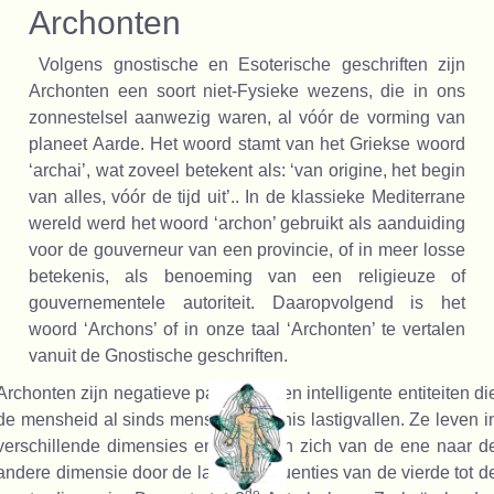
Archonten
Volgens gnostische en Esoterische geschriften zijn
Archonten een soort niet-Fysieke wezens, die in ons
zonnestelsel aanwezig waren, al vóór de vorming van
planeet Aarde. Het woord stamt van het Griekse woord
‘archai’, wat zoveel betekent als: ‘van origine, het begin
van alles, vóór de tijd uit’.. In de klassieke Mediterrane
wereld werd het woord ‘archon’ gebruikt als aanduiding
voor de gouverneur van een provincie, of in meer losse
betekenis, als benoeming van een religieuze of
gouvernementele autoriteit. Daaropvolgend is het
woord ‘Archons’ of in onze taal ‘Archonten’ te vertalen
vanuit de Gnostische geschriften.
Archonten zijn negatieve parasitaire en intelligente entiteiten di
de mensheid al sinds mensenheugenis lastigvallen. Ze leven i
verschillende dimensies en bewegen zich van de ene naar d
andere dimensie door de lagere frequenties van de vierde tot d