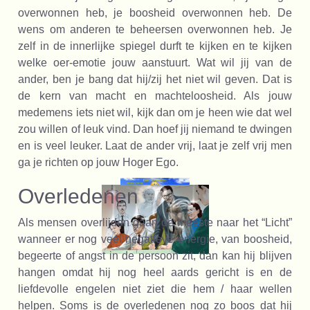
overwonnen heb, je boosheid overwonnen heb. De
wens om anderen te beheersen overwonnen heb. Je
zelf in de innerlijke spiegel durft te kijken en te kijken
welke oer-emotie jouw aanstuurt. Wat wil jij van de
ander, ben je bang dat hij/zij het niet wil geven. Dat is
de kern van macht en machteloosheid. Als jouw
medemens iets niet wil, kijk dan om je heen wie dat wel
zou willen of leuk vind. Dan hoef jij niemand te dwingen
en is veel leuker. Laat de ander vrij, laat je zelf vrij men
ga je richten op jouw Hoger Ego.
Overledenen
Als mensen overlijden gaan de meeste naar het “Licht”
wanneer er nog veel negatieve energie, van boosheid,
begeerte of angst in de persoon zit, dan kan hij blijven
hangen omdat hij nog heel aards gericht is en de
liefdevolle engelen niet ziet die hem / haar wellen
helpen. Soms is de overledenen nog zo boos dat hij