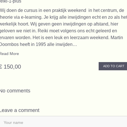
reiki-1-plus
Wij doen de cursus in een praktijk weekend in het centrum, de
theorie via e-learning. Je krijg alle inwijdingen echt en zo als he
werkelijk hoort. Wij geven geen inwijdingen op afstand, hier
geloven we niet in. Reiki moet volgens ons echt geleerd en
ervaren worden. Het is een leuk en leerzaam weekend. Martin
Doornbos heeft in 1995 alle inwijden…
Read More
€ 150,00
ADD TO CART
No comments
Leave a comment