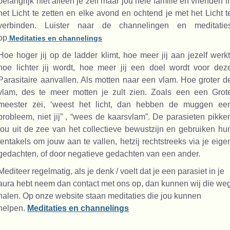
belangrijk niet alleen je zelf maar jou hele familie en vrienden i
het Licht te zetten en elke avond en ochtend je met het Licht t
verbinden. Luister naar de channelingen en meditatie
op
Meditaties en channelings
Hoe hoger jij op de ladder klimt, hoe meer jij aan jezelf werkt
hoe lichter jij wordt, hoe meer jij een doel wordt voor dez
Parasitaire aanvallen. Als motten naar een vlam. Hoe groter d
vlam, des te meer motten je zult zien. Zoals een een Grot
meester zei, ‘weest het licht, dan hebben de muggen ee
probleem, niet jij” , “wees de kaarsvlam”. De parasieten pikke
jou uit de zee van het collectieve bewustzijn en gebruiken hu
tentakels om jouw aan te vallen, hetzij rechtstreeks via je eige
gedachten, of door negatieve gedachten van een ander.
Mediteer regelmatig, als je denk / voelt dat je een parasiet in je
aura hebt neem dan contact met ons op, dan kunnen wij die we
halen. Op onze website staan meditaties die jou kunnen
helpen.
Meditaties en channelings