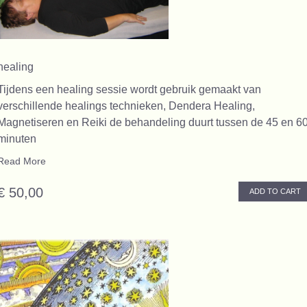
healing
Tijdens een healing sessie wordt gebruik gemaakt van
verschillende healings technieken, Dendera Healing,
Magnetiseren en Reiki de behandeling duurt tussen de 45 en 6
minuten
Read More
€ 50,00
ADD TO CART