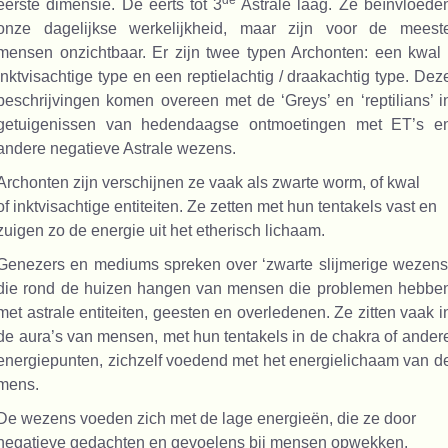
de
eerste dimensie. De eerts tot 3
Astrale laag. Ze beïnvloede
onze dagelijkse werkelijkheid, maar zijn voor de meest
mensen onzichtbaar. Er zijn twee typen Archonten: een kwal 
inktvisachtige type en een reptielachtig / draakachtig type. Dez
beschrijvingen komen overeen met de ‘Greys’ en ‘reptilians’ i
getuigenissen van hedendaagse ontmoetingen met ET’s e
andere negatieve Astrale wezens.
Archonten zijn verschijnen ze vaak als zwarte worm, of kwal
of inktvisachtige entiteiten. Ze zetten met hun tentakels vast en
zuigen zo de energie uit het etherisch lichaam.
Genezers en mediums spreken over ‘zwarte slijmerige wezens
die rond de huizen hangen van mensen die problemen hebbe
met astrale entiteiten, geesten en overledenen. Ze zitten vaak i
de aura’s van mensen, met hun tentakels in de chakra of ander
energiepunten, zichzelf voedend met het energielichaam van d
mens.
De wezens voeden zich met de lage energieën, die ze door
negatieve gedachten en gevoelens bij mensen opwekken.