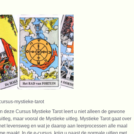
cursus-mystieke-tarot
In deze Cursus Mystieke Tarot leert u niet alleen de gewone
uitleg, maar vooral de Mystieke uitleg. Mystieke Tarot gaat over
het levensweg en wat je daarop aan leerprocessen alle maal
me maakt. In de e-cursus krijg u naast de normale uitleg met