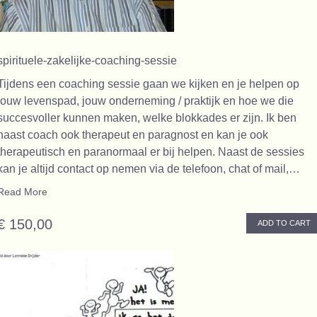
spirituele-zakelijke-coaching-sessie
Tijdens een coaching sessie gaan we kijken en je helpen op
jouw levenspad, jouw onderneming / praktijk en hoe we die
succesvoller kunnen maken, welke blokkades er zijn. Ik ben
naast coach ook therapeut en paragnost en kan je ook
therapeutisch en paranormaal er bij helpen. Naast de sessies
kan je altijd contact op nemen via de telefoon, chat of mail,…
Read More
€ 150,00
ADD TO CART