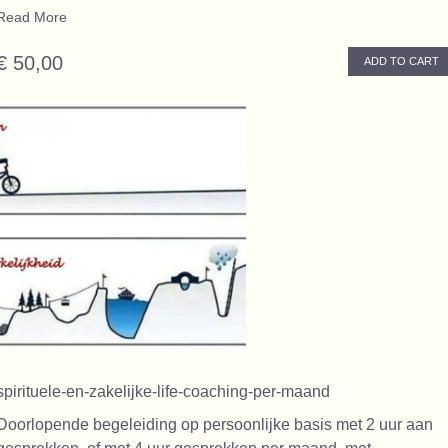
Read More
€ 50,00
ADD TO CART
spirituele-en-zakelijke-life-coaching-per-maand
Doorlopende begeleiding op persoonlijke basis met 2 uur aan