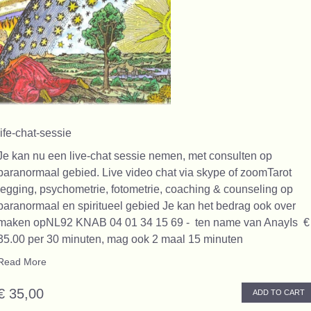
life-chat-sessie
Je kan nu een live-chat sessie nemen, met consulten op
paranormaal gebied. Live video chat via skype of zoomTarot
legging, psychometrie, fotometrie, coaching & counseling op
paranormaal en spiritueel gebied Je kan het bedrag ook over
maken opNL92 KNAB 04 01 34 15 69 - ten name van AnayIs €
35.00 per 30 minuten, mag ook 2 maal 15 minuten
Read More
€ 35,00
ADD TO CART