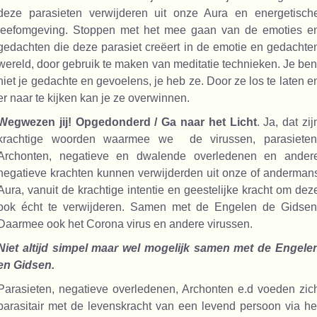
deze parasieten verwijderen uit onze Aura en energetisch
leefomgeving. Stoppen met het mee gaan van de emoties e
gedachten die deze parasiet creëert in de emotie en gedachte
wereld, door gebruik te maken van meditatie technieken. Je ben
niet je gedachte en gevoelens, je heb ze. Door ze los te laten e
er naar te kijken kan je ze overwinnen.
Wegwezen jij!
Opgedonderd / Ga naar het Licht
. Ja, dat zij
krachtige woorden waarmee we de virussen, parasieten
Archonten, negatieve en dwalende overledenen en ander
negatieve krachten kunnen verwijderden uit onze of anderman
Aura, vanuit de krachtige intentie en geestelijke kracht om dez
ook écht te verwijderen. Samen met de Engelen de Gidsen
Daarmee ook het Corona virus en andere virussen.
Niet altijd simpel maar wel mogelijk samen met de Engele
en Gidsen.
Parasieten, negatieve overledenen, Archonten e.d voeden zic
parasitair met de levenskracht van een levend persoon via he