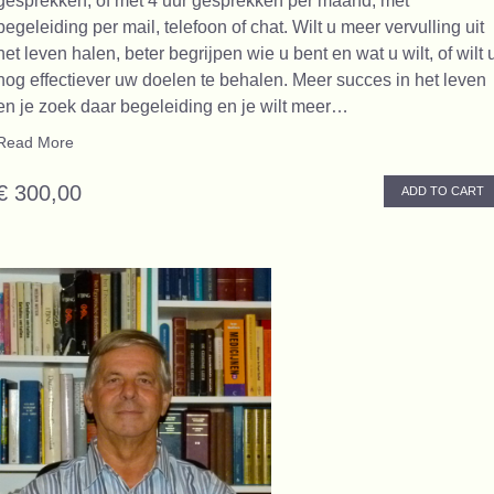
gesprekken, of met 4 uur gesprekken per maand, met
begeleiding per mail, telefoon of chat. Wilt u meer vervulling uit
het leven halen, beter begrijpen wie u bent en wat u wilt, of wilt 
nog effectiever uw doelen te behalen. Meer succes in het leven
en je zoek daar begeleiding en je wilt meer…
Read More
€ 300,00
ADD TO CART