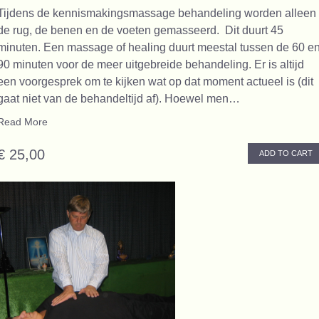
Tijdens de kennismakingsmassage behandeling worden alleen
de rug, de benen en de voeten gemasseerd. Dit duurt 45
minuten. Een massage of healing duurt meestal tussen de 60 e
90 minuten voor de meer uitgebreide behandeling. Er is altijd
een voorgesprek om te kijken wat op dat moment actueel is (dit
gaat niet van de behandeltijd af). Hoewel men…
Read More
€ 25,00
ADD TO CART