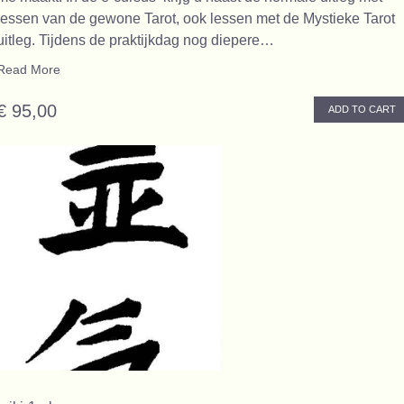
lessen van de gewone Tarot, ook lessen met de Mystieke Tarot
uitleg. Tijdens de praktijkdag nog diepere…
Read More
€ 95,00
ADD TO CART