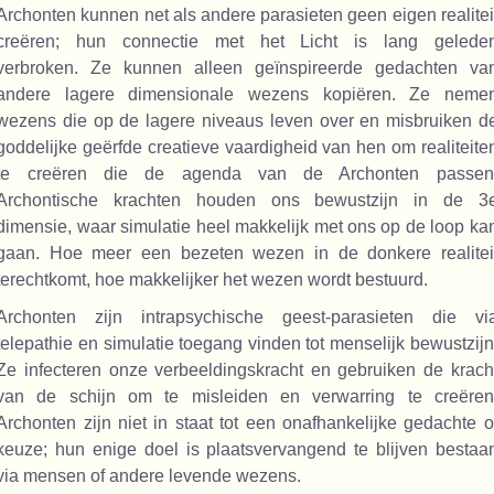
Archonten kunnen net als andere parasieten geen eigen realitei
creëren; hun connectie met het Licht is lang gelede
verbroken. Ze kunnen alleen geïnspireerde gedachten va
andere lagere dimensionale wezens kopiëren. Ze neme
wezens die op de lagere niveaus leven over en misbruiken d
goddelijke geërfde creatieve vaardigheid van hen om realiteite
te creëren die de agenda van de Archonten passen
Archontische krachten houden ons bewustzijn in de 3
dimensie, waar simulatie heel makkelijk met ons op de loop ka
gaan. Hoe meer een bezeten wezen in de donkere realitei
terechtkomt, hoe makkelijker het wezen wordt bestuurd.
Archonten zijn intrapsychische geest-parasieten die vi
telepathie en simulatie toegang vinden tot menselijk bewustzijn
Ze infecteren onze verbeeldingskracht en gebruiken de krach
van de schijn om te misleiden en verwarring te creëren
Archonten zijn niet in staat tot een onafhankelijke gedachte o
keuze; hun enige doel is plaatsvervangend te blijven bestaa
via mensen of andere levende wezens.