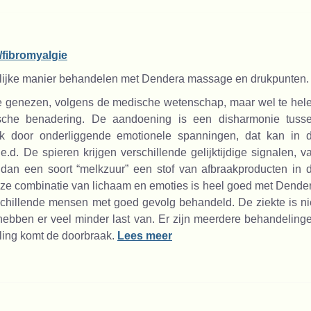
l/fibromyalgie
lijke manier behandelen met Dendera massage en drukpunten.
 te genezen, volgens de medische wetenschap, maar wel te hel
ische benadering. De aandoening is een disharmonie tuss
k door onderliggende emotionele spanningen, dat kan in 
t e.d. De spieren krijgen verschillende gelijktijdige signalen, v
 dan een soort “melkzuur” een stof van afbraakproducten in 
Deze combinatie van lichaam en emoties is heel goed met Dende
chillende mensen met goed gevolg behandeld. De ziekte is ni
hebben er veel minder last van. Er zijn meerdere behandeling
ling komt de doorbraak.
Lees meer