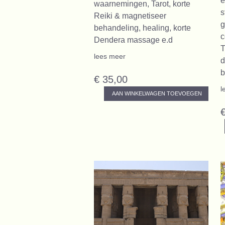
e
waarnemingen, Tarot, korte
s
Reiki & magnetiseer
g
behandeling, healing, korte
c
Dendera massage e.d
T
lees meer
d
b
€ 35,00
l
AAN WINKELWAGEN TOEVOEGEN