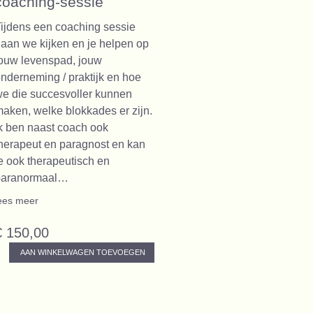
coaching-sessie
ijdens een coaching sessie
aan we kijken en je helpen op
ouw levenspad, jouw
nderneming / praktijk en hoe
e die succesvoller kunnen
aken, welke blokkades er zijn.
k ben naast coach ook
herapeut en paragnost en kan
e ook therapeutisch en
paranormaal…
ees meer
€ 150,00
AAN WINKELWAGEN TOEVOEGEN