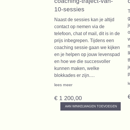
coaching-traject-van-
10-sessies
T
g
Naast de sessies kan je altijd
j
contact op nemen via de
o
telefoon, chat of mail, dit is in de
w
prijs inbegrepen. Tijdens een
m
coaching sessie gaan we kijken
I
en je helpen op jouw levenspad
t
en hoe we die succesvoller
j
kunnen maken, welke
blokkades er zijn.…
l
lees meer
€ 1 200,00
AAN WINKELWAGEN TOEVOEGEN