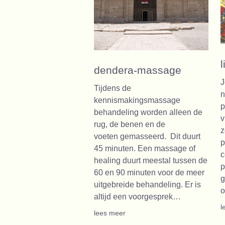
dendera-massage
J
Tijdens de
n
kennismakingsmassage
p
behandeling worden alleen de
v
rug, de benen en de
z
voeten gemasseerd. Dit duurt
p
45 minuten. Een massage of
c
healing duurt meestal tussen de
p
60 en 90 minuten voor de meer
g
uitgebreide behandeling. Er is
o
altijd een voorgesprek…
l
lees meer