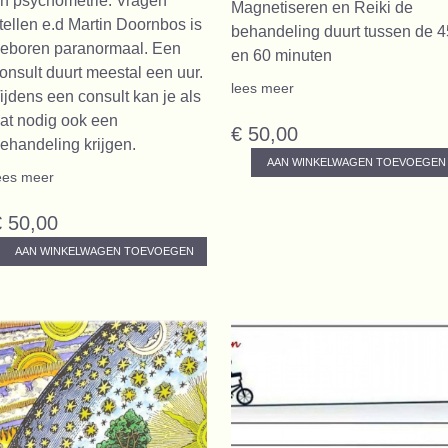
n psychometrie. Vragen
Magnetiseren en Reiki de
tellen e.d Martin Doornbos is
behandeling duurt tussen de 4
eboren paranormaal. Een
en 60 minuten
onsult duurt meestal een uur.
lees meer
ijdens een consult kan je als
at nodig ook een
€ 50,00
ehandeling krijgen.
AAN WINKELWAGEN TOEVOEGEN
ees meer
€ 50,00
AAN WINKELWAGEN TOEVOEGEN