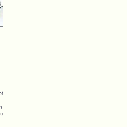
of
n
 u