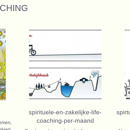
ACHING
spirituele-en-zakelijke-life-
spir
coaching-per-maand
nemen,
bied.