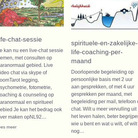
life-chat-sessie
spirituele-en-zakelijke-
e kan nu een live-chat sessie
life-coaching-per-
emen, met consulten op
maand
aranormaal gebied. Live
Doorlopende begeleiding op
ideo chat via skype of
persoonlijke basis met 2 uur
oomTarot legging,
aan gesprekken, of met 4 uur
sychometrie, fotometrie,
gesprekken per maand, met
oaching & counseling op
begeleiding per mail, telefoon 
aranormaal en spiritueel
chat. Wilt u meer vervulling uit
ebied Je kan het bedrag ook
het leven halen, beter begrijpe
ver maken opNL92…
wie u bent en wat u wilt, of wilt
ees meer
nog…