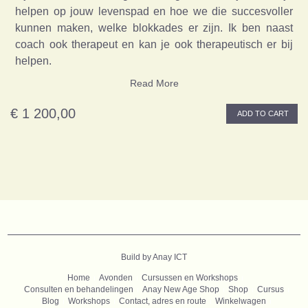
helpen op jouw levenspad en hoe we die succesvoller
kunnen maken, welke blokkades er zijn. Ik ben naast
coach ook therapeut en kan je ook therapeutisch er bij
helpen.
Read More
€ 1 200,00
ADD TO CART
B
uild by Anay ICT
Home
Avonden
Cursussen en Workshops
Consulten en behandelingen
Anay New Age Shop
Shop
Cursus
Blog
Workshops
Contact, adres en route
Winkelwagen