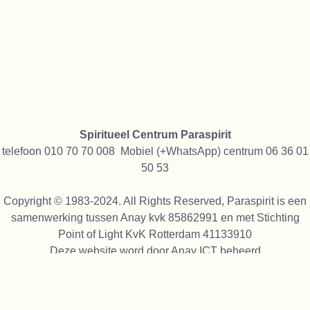
Spiritueel Centrum Paraspirit
telefoon 010 70 70 008 Mobiel (+WhatsApp) centrum 06 36 01
50 53
Copyright © 1983-2024. All Rights Reserved, Paraspirit is een
samenwerking tussen Anay kvk 85862991 en met Stichting
Point of Light KvK Rotterdam 41133910
Deze website word door
Anay ICT
beheerd
We gebruiken alleen cookies die functioneel zijn, niet voor
tracking of reclame, we verkopen geen gegevens aan anderen
We zijn trots op alles wat wij sinds 1991 alle maal gedaan