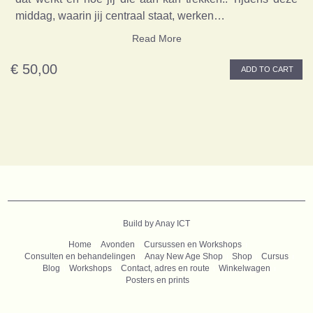
middag, waarin jij centraal staat, werken…
Read More
€ 50,00
ADD TO CART
B
uild by Anay ICT
Home
Avonden
Cursussen en Workshops
Consulten en behandelingen
Anay New Age Shop
Shop
Cursus
Blog
Workshops
Contact, adres en route
Winkelwagen
Posters en prints