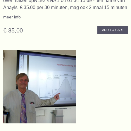
over maken opNL92 KNAB 04 01 34 15 69 - ten name van
AnayIs € 35.00 per 30 minuten, mag ook 2 maal 15 minuten
meer info
€ 35,00
ADD TO CART