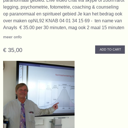
paranormaal gebied. Live video chat via skype of zoomTarot
legging, psychometrie, fotometrie, coaching & counseling
op paranormaal en spiritueel gebied Je kan het bedrag ook
over maken opNL92 KNAB 04 01 34 15 69 - ten name van
AnayIs € 35.00 per 30 minuten, mag ook 2 maal 15 minuten
meer onfo
€ 35,00
ADD TO CART