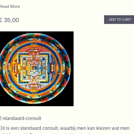
Read More
€ 35,00
ADD TO CART
2-standaard-consult
Dit is een standaard consult, waarbij men kan kiezen wat men