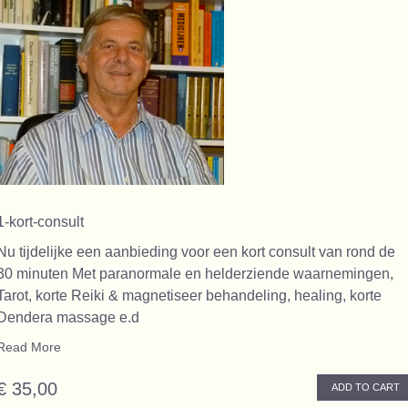
1-kort-consult
Nu tijdelijke een aanbieding voor een kort consult van rond de
30 minuten Met paranormale en helderziende waarnemingen,
Tarot, korte Reiki & magnetiseer behandeling, healing, korte
Dendera massage e.d
Read More
€ 35,00
ADD TO CART