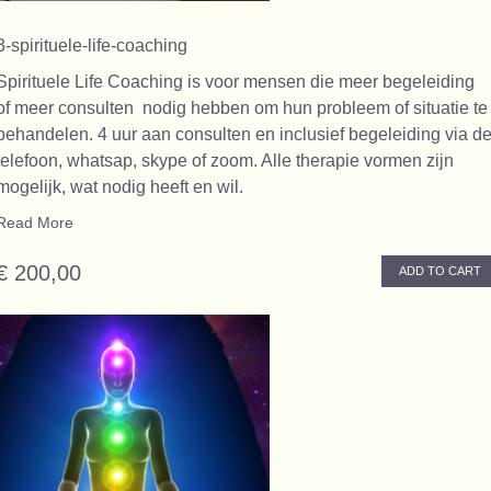
3-spirituele-life-coaching
Spirituele Life Coaching is voor mensen die meer begeleiding
of meer consulten nodig hebben om hun probleem of situatie te
behandelen. 4 uur aan consulten en inclusief begeleiding via d
telefoon, whatsap, skype of zoom. Alle therapie vormen zijn
mogelijk, wat nodig heeft en wil.
Read More
€ 200,00
ADD TO CART