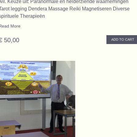
wil. Keuze uit: Paranormale en helderziende waarnemingen
Tarot legging Dendera Massage Reiki Magnetiseren Diverse
spirituele Therapieën
Read More
€ 50,00
ADD TO CART