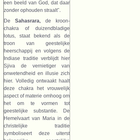
een beeld van God, dat daar
zonder ophouden straalt".
De
Sahasrara,
de kroon-
chakra of duizendbladige
lotus, staat bekend als de
troon van geestelijke
heerschappij en volgens de
Indiase traditie verblijdt hier
Sjiva de vernietiger van
onwetendheid en illusie zich
hier. Volledig ontwaakt haalt
deze chakra het vrouwelijk
aspect of materie omhoog om
het om te vormen tot
geestelijke substantie. De
Hemelvaart van Maria in de
christelijke traditie
symboliseert deze uiterst