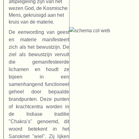
afspiegeling zijn van het
wezen God, de Kosmische
Mens, gekruisigd aan het
kruis van de materie.
De eenwording van geest
en materie manifesteert
zich als het bewustzijn. De
ziel als bewustzijn vervult
die gemanifesteerde
lichamen en houdt ze
bijeen in een
samenhangend functioneel
geheel door bepaalde
brandpunten. Deze punten
of krachtcentra worden in
de Indiase traditie
"Chakra’s" genoemd, dit
woord betekent in het
Sanskriet "wiel". Zij lijken