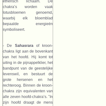
etherisch lichaam. De
chakra’s worden vaak
lotusbloemen genoemd,
waarbij elk bloemblad
bepaalde energieën
symboliseert.
- De
Sahasrara
of kroon-
chakra ligt aan de bovenkant
van het hoofd. Hij komt tot
uiting in de pijnappelklier, het
bandpunt van de geestelijke
levenswil, en bestuurt de
grote hersenen en het
rechteroog. Binnen de kroon-
chakra zijn equivalenten van
alle zeven hoofd-chakra’s. "In
zijn hoofd draagt de mens